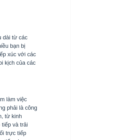
 dài từ các 
iều bạn bị 
ếp xúc với các 
i kịch của các 
ểm làm việc 
ng phải là công 
, từ kinh 
iếp và trải 
i trực tiếp 