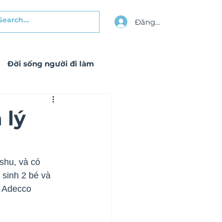
Đăng nhập
Đời sống người đi làm
 lý
shu, và có 
 sinh 2 bé và 
à Adecco 