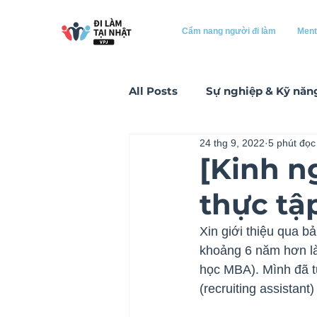
Cẩm nang người đi làm
Ment
All Posts
Sự nghiệp & Kỹ năn
24 thg 9, 2022
5 phút đọc
Tài liệu hữu ích cho người đi
[Kinh n
thực tập
Xin giới thiệu qua b
khoảng 6 năm hơn làm
học MBA). Mình đã từ
(recruiting assistant