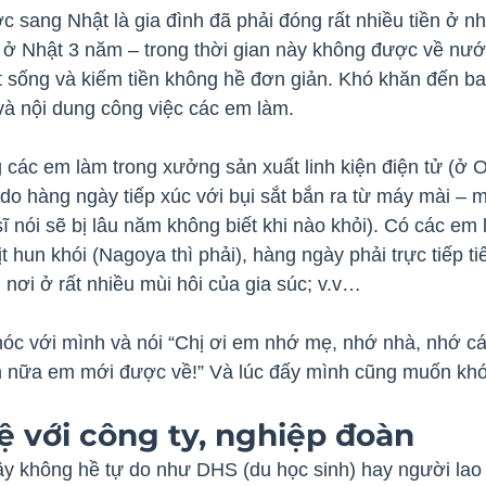
sang Nhật là gia đình đã phải đóng rất nhiều tiền ở nh
 ở Nhật 3 năm – trong thời gian này không được về nước
t sống và kiếm tiền không hề đơn giản. Khó khăn đến bao
và nội dung công việc các em làm.
các em làm trong xưởng sản xuất linh kiện điện tử (ở O
do hàng ngày tiếp xúc với bụi sắt bắn ra từ máy mài – 
ĩ nói sẽ bị lâu năm không biết khi nào khỏi). Có các em
ịt hun khói (Nagoya thì phải), hàng ngày phải trực tiếp tiế
nơi ở rất nhiều mùi hôi của gia súc; v.v…
óc với mình và nói “Chị ơi em nhớ mẹ, nhớ nhà, nhớ c
m nữa em mới được về!” Và lúc đấy mình cũng muốn khó
ệ với công ty, nghiệp đoàn
 không hề tự do như DHS (du học sinh) hay người lao 