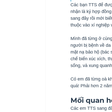
Các bạn TTS để được 
nhận là ký hợp đồng
sang đây rồi mới biế
thuộc vào xí nghiệp 
Mình đã từng ở cùng 
người bị bệnh về da 
mặt nạ bảo hộ (bác s
chế biến xúc xích, th
sống, và xung quanh 
Có em đã từng oà kh
quá! Phải hơn 2 nă
Mối quan h
Các em TTS sang đây