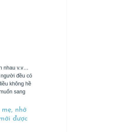
nh nhau v.v… 
 người đều có 
điều không hề 
 muốn sang 
 mẹ, nhớ 
mới được 