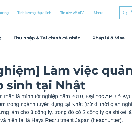
oring
Tính lương thực lĩnh
Tin tức về VPJ
About
g
Thu nhập & Tài chính cá nhân
Pháp lý & Visa
 làm
ghiệm] Làm việc quản
 sinh tại Nhật
ản thân là mình tốt nghiệp năm 2010, Đại học APU ở Kyu
 trong ngành tuyển dụng tại Nhật (trừ đi thời gian nghỉ
ng làm cho 3 công ty, trong đó có 2 công ty gaishikei l
) và hiện tại là Hays Recruitment Japan (headhunter).