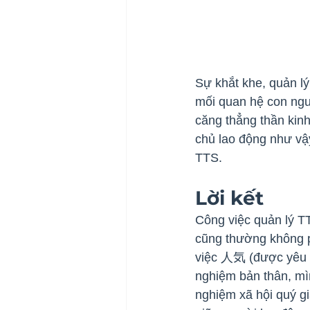
Sự khắt khe, quản lý
mối quan hệ con ngư
căng thẳng thần kinh
chủ lao động như vậy
TTS.
Lời kết
Công việc quản lý TT
cũng thường không ph
việc 人気 (được yêu th
nghiệm bản thân, mìn
nghiệm xã hội quý giá