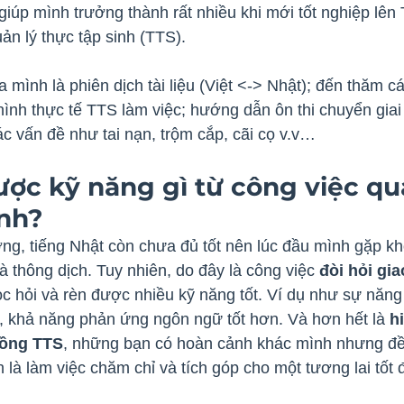
giúp mình trưởng thành rất nhiều khi mới tốt nghiệp lên
uản lý thực tập sinh (TTS).
 mình là phiên dịch tài liệu (Việt <-> Nhật); đến thăm cá
hình thực tế TTS làm việc; hướng dẫn ôn thi chuyển giai 
ác vấn đề như tai nạn, trộm cắp, cãi cọ v.v…
ợc kỹ năng gì từ công việc quả
inh?
ng, tiếng Nhật còn chưa đủ tốt nên lúc đầu mình gặp kh
à thông dịch. Tuy nhiên, do đây là công việc 
đòi hỏi gia
c hỏi và rèn được nhiều kỹ năng tốt. Ví dụ như sự năng
, khả năng phản ứng ngôn ngữ tốt hơn. Và hơn hết là 
h
đồng TTS
, những bạn có hoàn cảnh khác mình nhưng đề
 là làm việc chăm chỉ và tích góp cho một tương lai tốt