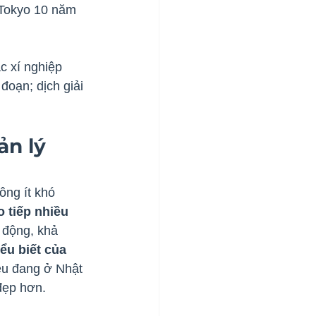
 Tokyo 10 năm 
c xí nghiệp 
đoạn; dịch giải 
n lý 
ông ít khó 
o tiếp nhiều
 động, khả 
iểu biết của 
u đang ở Nhật 
 đẹp hơn.