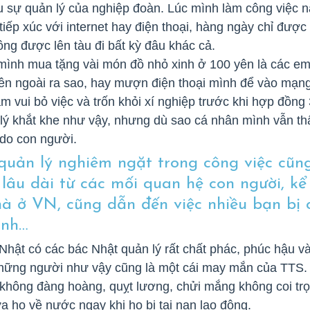
 sự quản lý của nghiệp đoàn. Lúc mình làm công việc nà
ếp xúc với internet hay điện thoại, hàng ngày chỉ được
ng được lên tàu đi bất kỳ đâu khác cả.
mình mua tặng vài món đồ nhỏ xinh ở 100 yên là các em 
bên ngoài ra sao, hay mượn điện thoại mình để vào mạng 
m vui bỏ việc và trốn khỏi xí nghiệp trước khi hợp đồng
lý khắt khe như vậy, nhưng dù sao cá nhân mình vẫn thấ
do con người.
 quản lý nghiêm ngặt trong công việc cũn
lâu dài từ các mối quan hệ con người, kể
hà ở VN, cũng dẫn đến việc nhiều bạn bị 
inh…
Nhật có các bác Nhật quản lý rất chất phác, phúc hậu và
hững người như vậy cũng là một cái may mắn của TTS. 
không đàng hoàng, quỵt lương, chửi mắng không coi tr
a họ về nước ngay khi họ bị tai nạn lao động.