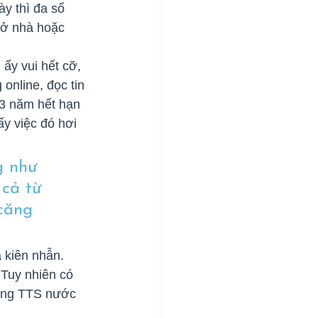
y thì đa số 
 ở nhà hoặc 
ấy vui hết cỡ, 
online, đọc tin 
 3 năm hết hạn 
y việc đó hơi 
g như 
 cả từ 
căng 
 kiên nhẫn. 
Tuy nhiên có 
ọng TTS nước 