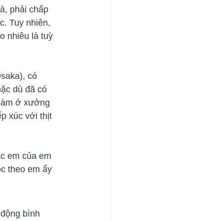
à, phải chấp 
. Tuy nhiên, 
 nhiêu là tuỳ 
saka), có 
mặc dù đã có 
 làm ở xưởng 
p xúc với thịt 
ác em của em 
c theo em ấy
động bình 