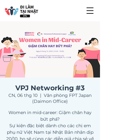
VPJ Networking #3
CN, 06 thg 10
  |  
Văn phòng FPT Japan
(Daimon Office)
Women in mid-career: Giậm chân hay
bứt phá?
Sự kiện đặc biệt dành cho các chị em
phụ nữ Việt Nam tại Nhật Bản nhân dịp
20/10, họ sẽ cùng các diễn giả chia sẻ về