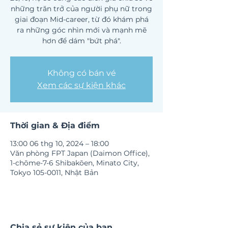
những trăn trở của người phụ nữ trong
giai đoạn Mid-career, từ đó khám phá
ra những góc nhìn mới và mạnh mẽ
hơn để dám "bứt phá".
Không có bán vé
Xem các sự kiện khác
Thời gian & Địa điểm
13:00 06 thg 10, 2024 – 18:00
Văn phòng FPT Japan (Daimon Office),
1-chōme-7-6 Shibakōen, Minato City,
Tokyo 105-0011, Nhật Bản
Chia sẻ sự kiện của bạn