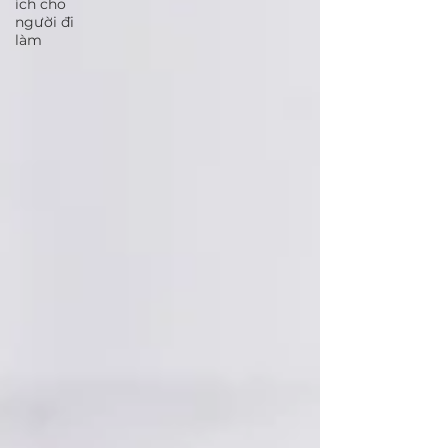
ích cho
người đi
làm