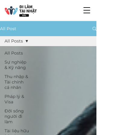
All Post
All Posts
All Posts
Sự nghiệp
& Kỹ năng
Thu nhập &
Tài chính
cá nhân
Pháp lý &
Visa
Đời sống
người đi
làm
Tài liệu hữu