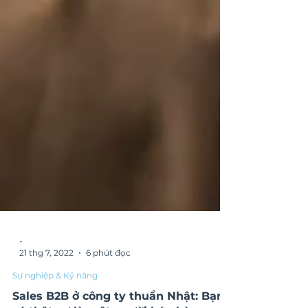
-
21 thg 7, 2022
6 phút đọc