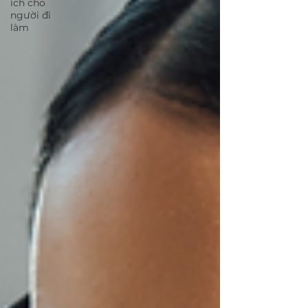
ích cho
người đi
làm